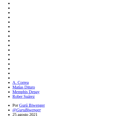
A. Correa
Matías Dituro
Memphis Depay
Rober Suárez
Por
Gurú Biwenger
@GuruBiwenger
25 agosto 2021