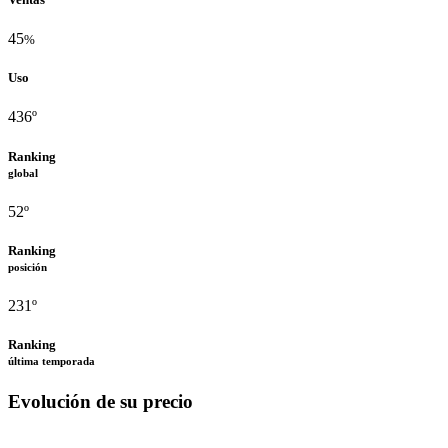
45
%
Uso
436º
Ranking
global
52º
Ranking
posición
231º
Ranking
última temporada
Evolución de su precio