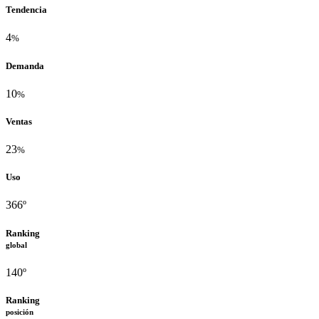
Tendencia
4
%
Demanda
10
%
Ventas
23
%
Uso
366º
Ranking
global
140º
Ranking
posición