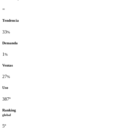
=
Tendencia
33
%
Demanda
1
%
Ventas
27
%
Uso
387º
Ranking
global
5º