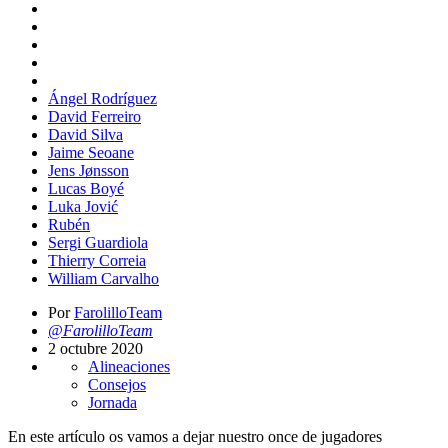
Ángel Rodríguez
David Ferreiro
David Silva
Jaime Seoane
Jens Jønsson
Lucas Boyé
Luka Jović
Rubén
Sergi Guardiola
Thierry Correia
William Carvalho
Por
FarolilloTeam
@FarolilloTeam
2 octubre 2020
Alineaciones
Consejos
Jornada
En este artículo os vamos a dejar nuestro once de jugadores