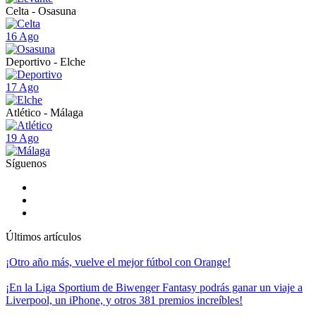
Celta - Osasuna
16 Ago
Deportivo - Elche
17 Ago
Atlético - Málaga
19 Ago
Síguenos
Últimos artículos
¡Otro año más, vuelve el mejor fútbol con Orange!
¡En la Liga Sportium de Biwenger Fantasy podrás ganar un viaje a
Liverpool, un iPhone, y otros 381 premios increíbles!