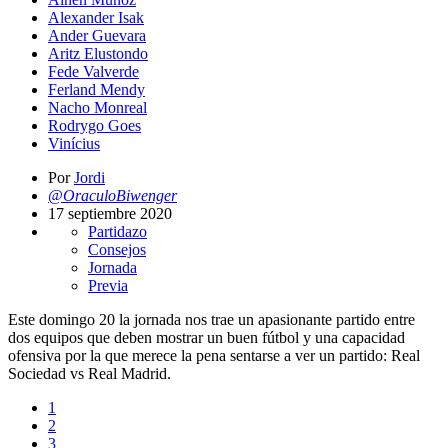
Alexander Isak
Ander Guevara
Aritz Elustondo
Fede Valverde
Ferland Mendy
Nacho Monreal
Rodrygo Goes
Vinícius
Por
Jordi
@OraculoBiwenger
17 septiembre 2020
Partidazo
Consejos
Jornada
Previa
Este domingo 20 la jornada nos trae un apasionante partido entre
dos equipos que deben mostrar un buen fútbol y una capacidad
ofensiva por la que merece la pena sentarse a ver un partido: Real
Sociedad vs Real Madrid.
1
2
3