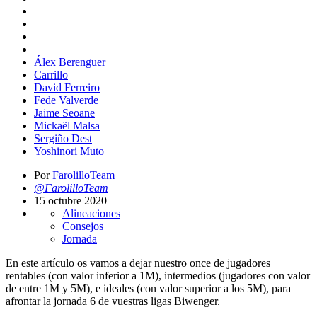
Álex Berenguer
Carrillo
David Ferreiro
Fede Valverde
Jaime Seoane
Mickaël Malsa
Sergiño Dest
Yoshinori Muto
Por
FarolilloTeam
@FarolilloTeam
15 octubre 2020
Alineaciones
Consejos
Jornada
En este artículo os vamos a dejar nuestro once de jugadores
rentables (con valor inferior a 1M), intermedios (jugadores con valor
de entre 1M y 5M), e ideales (con valor superior a los 5M), para
afrontar la jornada 6 de vuestras ligas Biwenger.