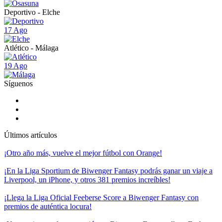
Deportivo - Elche
17 Ago
Atlético - Málaga
19 Ago
Síguenos
Últimos artículos
¡Otro año más, vuelve el mejor fútbol con Orange!
¡En la Liga Sportium de Biwenger Fantasy podrás ganar un viaje a
Liverpool, un iPhone, y otros 381 premios increíbles!
¡Llega la Liga Oficial Feeberse Score a Biwenger Fantasy con
premios de auténtica locura!