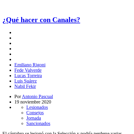
¿Qué hacer con Canales?
Emiliano Rigoni
Fede Valverde
Lucas Torreira
Luis Suárez
Nabil Fekir
Por
Antonio Pascual
19 noviembre 2020
Lesionados
Consejos
Jornada
Sancionados
El cántabro se lesionó con la Selección y podría perderse varias