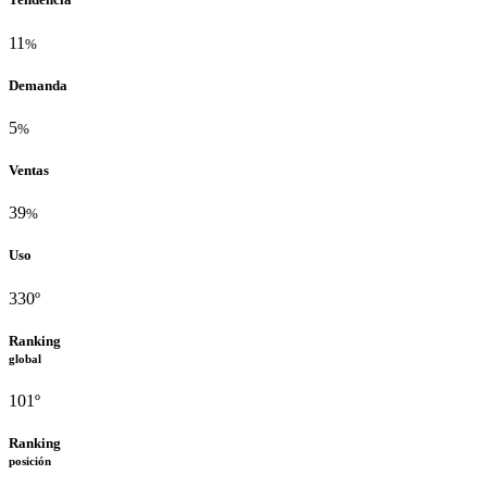
11
%
Demanda
5
%
Ventas
39
%
Uso
330º
Ranking
global
101º
Ranking
posición