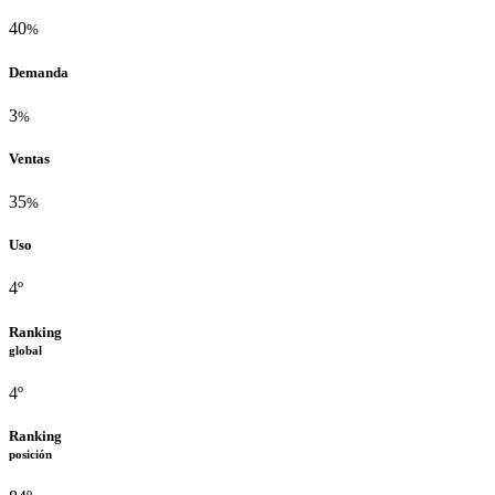
40
%
Demanda
3
%
Ventas
35
%
Uso
4º
Ranking
global
4º
Ranking
posición