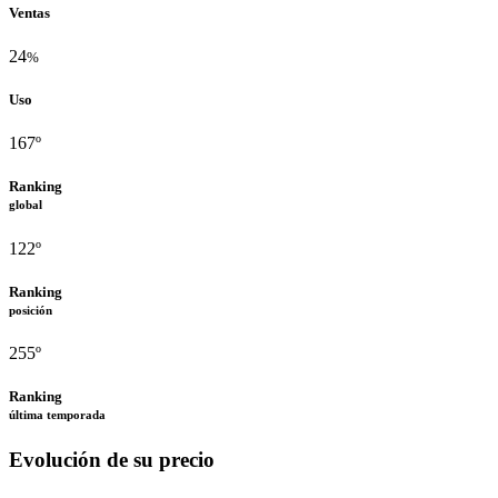
Ventas
24
%
Uso
167º
Ranking
global
122º
Ranking
posición
255º
Ranking
última temporada
Evolución de su precio