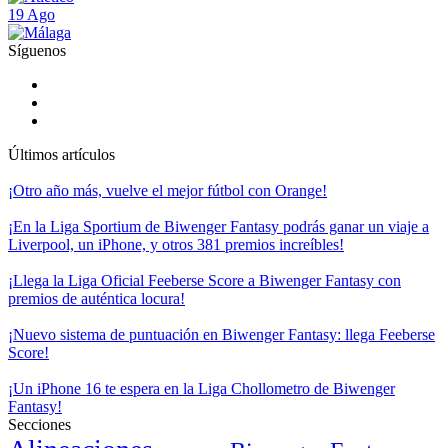
19 Ago
Síguenos
Últimos artículos
¡Otro año más, vuelve el mejor fútbol con Orange!
¡En la Liga Sportium de Biwenger Fantasy podrás ganar un viaje a
Liverpool, un iPhone, y otros 381 premios increíbles!
¡Llega la Liga Oficial Feeberse Score a Biwenger Fantasy con
premios de auténtica locura!
¡Nuevo sistema de puntuación en Biwenger Fantasy: llega Feeberse
Score!
¡Un iPhone 16 te espera en la Liga Chollometro de Biwenger
Fantasy!
Secciones