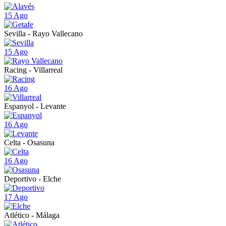
15 Ago
Sevilla - Rayo Vallecano
15 Ago
Racing - Villarreal
16 Ago
Espanyol - Levante
16 Ago
Celta - Osasuna
16 Ago
Deportivo - Elche
17 Ago
Atlético - Málaga