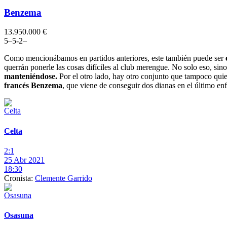
Benzema
13.950.000 €
5
–
5
-2
–
Como mencionábamos en partidos anteriores, este también puede ser
e
querrán ponerle las cosas difíciles al club merengue. No solo eso, sin
manteniéndose.
Por el otro lado, hay otro conjunto que tampoco quiere
francés Benzema
, que viene de conseguir dos dianas en el último en
Celta
2:1
25 Abr 2021
18:30
Cronista:
Clemente Garrido
Osasuna