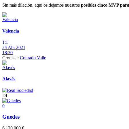
Sin más dilación, aquí os dejamos nuestros
posibles cinco MVP para
Valencia
1:1
24 Abr 2021
18:30
Cronista:
Conrado Valle
Alavés
DL
0
Guedes
6.120.000 €