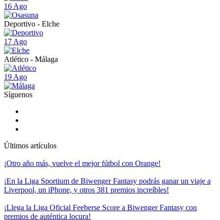
16 Ago
Deportivo - Elche
17 Ago
Atlético - Málaga
19 Ago
Síguenos
Últimos artículos
¡Otro año más, vuelve el mejor fútbol con Orange!
¡En la Liga Sportium de Biwenger Fantasy podrás ganar un viaje a
Liverpool, un iPhone, y otros 381 premios increíbles!
¡Llega la Liga Oficial Feeberse Score a Biwenger Fantasy con
premios de auténtica locura!