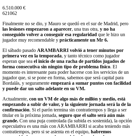
6.510.000 €
6
2
10
6
2
Finalmente no se dio, y Mauro se quedó en el sur de Madrid, pero
las lesiones empezaron a aparecer
, una tras otra,
y no ha
conseguido volver a conseguir esa regularidad
que le hizo un
jugador muy recomendable y
prácticamente un Mr 6.
El sábado pasado
ARAMBARRI volvió a tener minutos por
primera vez en la temporada
, y tanto técnico como jugador
esperan que sea
el inicio de una racha de partidos jugados de
forma consecutiva sin ningún tipo de problema físico
. El
momento es interesante para poder hacerse con los servicios de un
jugador que, si se pone en forma, sabemos que será capital para
Bordalás, y seguramente
empezará a sumar puntos con facilidad
y puede dar un salto adelante en su VM.
Actualmente,
con un VM de algo más de millón y medio, está
empezando a subir de valor, y la siguiente jornada será la de la
confirmación
. Si el parón termina sin contratiempos y llega a ser
titular en la próxima jornada,
seguro que el salto será aún más
grande.
Con una puja controlada (la subida es sostenida), la opción
especulativa es una más con ARAMBARRI si acaba teniendo más
contratiempos, pero si se asienta en el equipo,
habremos