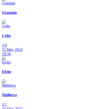
Granada
Celta
1:0
15 May 2022
19:30
Elche
Mallorca
2:1
15 May 2022