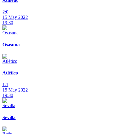
Athletic
2:0
15 May 2022
19:30
Osasuna
Atlético
1:1
15 May 2022
19:30
Sevilla