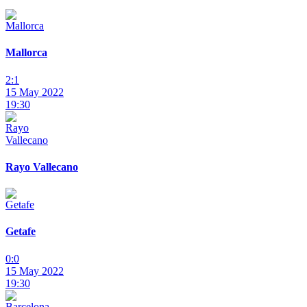
Mallorca
2:1
15 May 2022
19:30
Rayo Vallecano
Getafe
0:0
15 May 2022
19:30