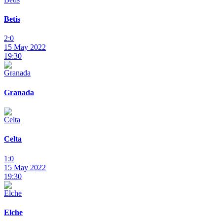
Betis
2:0
15 May 2022
19:30
Granada
Celta
1:0
15 May 2022
19:30
Elche