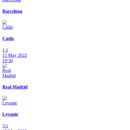
Barcelona
Cádiz
1:1
15 May 2022
19:30
Real Madrid
Levante
3:1