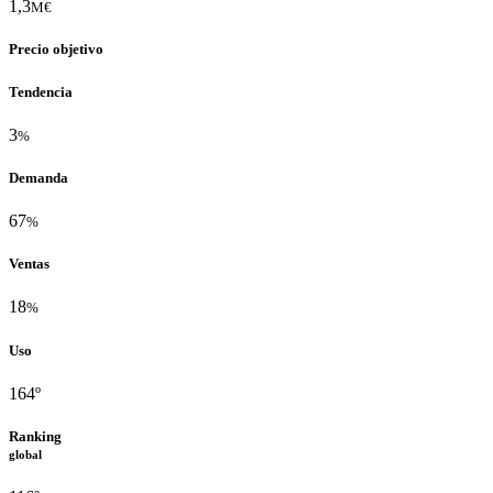
1,3
M€
Precio objetivo
Tendencia
3
%
Demanda
67
%
Ventas
18
%
Uso
164º
Ranking
global