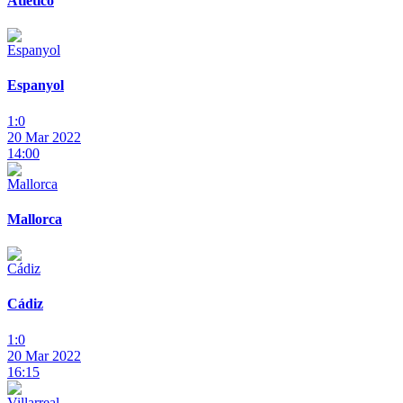
Atlético
Espanyol
1:0
20 Mar 2022
14:00
Mallorca
Cádiz
1:0
20 Mar 2022
16:15