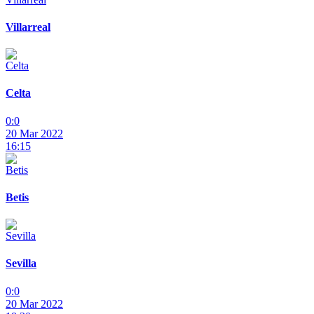
Villarreal
Celta
0:0
20 Mar 2022
16:15
Betis
Sevilla
0:0
20 Mar 2022