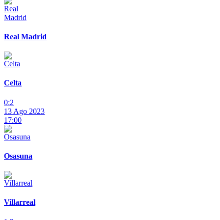
Real Madrid
Celta
0:2
13 Ago 2023
17:00
Osasuna
Villarreal