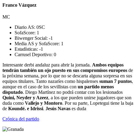
Franco Vázquez
MC
Diario AS:
0
SC
SofaScore:
1
Biwenger Social:
-1
Media AS y SofaScore:
1
Estadísticas:
-1
Carrusel Deportivo:
0
Interesante derbi andaluz para abrir la jornada.
Ambos equipos
tendrán también un ojo puesto en sus compromisos europeos
de
la próxima semana, por lo que no se descarta alguna sorpresa en sus
equipos titulares. Tanto nazaríes como hispalenses
suman 7 puntos
,
aunque en el caso de los sevillistas con
un partido menos
disputado
. Diego Martínez no podrá contar con los lesionados
Quini, Neyder y Azeez
, a los que pueden unirse jugadores que son
duda como
Vallejo y Montoro
. Por su parte, Lopetegui tiene la baja
de
Koundé. e Idrissi
.
Jesús Navas
es duda
Crónica del partido