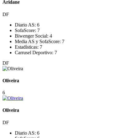
Aridane
DF
Diario AS:
6
SofaScore:
7
Biwenger Social:
4
Media AS y SofaScore:
7
Estadísticas:
7
Carrusel Deportivo:
7
DF
Oliveira
6
Oliveira
DF
Diario AS:
6