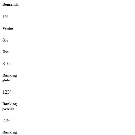
Demanda
1
%
Ventas
8
%
Uso
316º
Ranking
global
123º
Ranking
posición
279º
Ranking