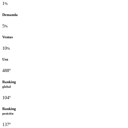
1
%
Demanda
5
%
Ventas
10
%
Uso
488º
Ranking
global
104º
Ranking
posición
137º