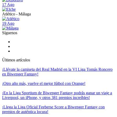
17 Ago
Atlético - Málaga
19 Ago
Síguenos
Últimos artículos
¡Llévate la camiseta del Real Madrid en la VI Liga Tomás Roncero
en Biwenger Fantasy!
¡Otro año más, vuelve el mejor fútbol con Orange!
¡En la Liga Sportium de Biwenger Fantasy podrás ganar un viaje a
Liverpool, un iPhone, y otros 381 premios increíbles!
¡Llega la Liga Oficial Feeberse Score a Biwenger Fantasy con
premios de auténtica locura!