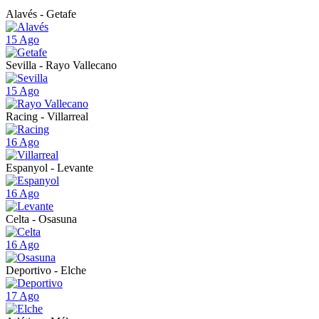
Alavés - Getafe
15 Ago
Sevilla - Rayo Vallecano
15 Ago
Racing - Villarreal
16 Ago
Espanyol - Levante
16 Ago
Celta - Osasuna
16 Ago
Deportivo - Elche
17 Ago