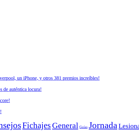
erpool, un iPhone, y otros 381 premios increíbles!
 de auténtica locura!
core!
!
nsejos
Jornada
Fichajes
General
Lesion
Guías