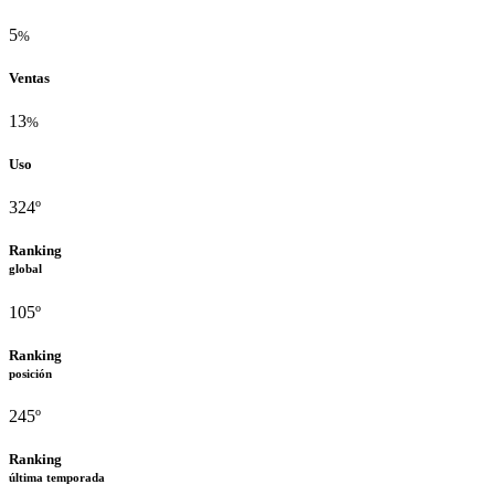
5
%
Ventas
13
%
Uso
324º
Ranking
global
105º
Ranking
posición
245º
Ranking
última temporada