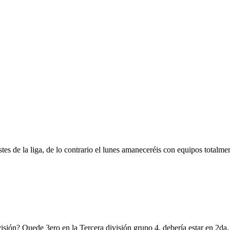
justes de la liga, de lo contrario el lunes amaneceréis con equipos total
isión? Quede 3ero en la Tercera división grupo 4, debería estar en 2da,