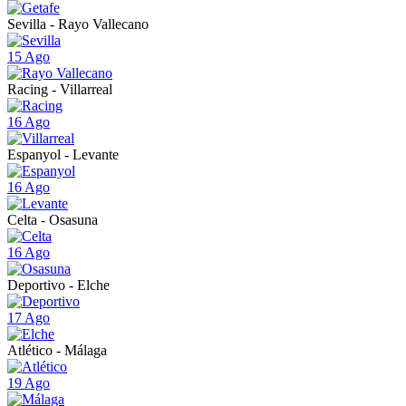
Sevilla - Rayo Vallecano
15 Ago
Racing - Villarreal
16 Ago
Espanyol - Levante
16 Ago
Celta - Osasuna
16 Ago
Deportivo - Elche
17 Ago
Atlético - Málaga
19 Ago