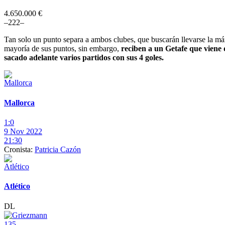
4.650.000 €
–
2
2
2
–
Tan solo un punto separa a ambos clubes, que buscarán llevarse la má
mayoría de sus puntos, sin embargo,
reciben a un Getafe que viene 
sacado adelante varios partidos con sus 4 goles.
Mallorca
1:0
9 Nov 2022
21:30
Cronista:
Patricia Cazón
Atlético
DL
135