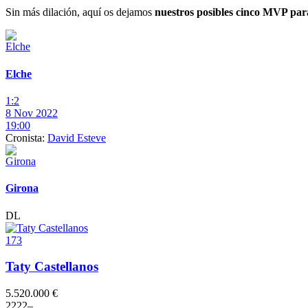
Sin más dilación, aquí os dejamos
nuestros posibles cinco MVP par
Elche
1:2
8 Nov 2022
19:00
Cronista:
David Esteve
Girona
DL
173
Taty Castellanos
5.520.000 €
2
2
2
2
–