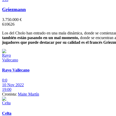
Griezmann
3.750.000 €
6
10
6
2
6
Los del Cholo han entrado en una mala dinámica, donde se comienzan a
también están pasando en un mal momento,
donde se encuentran a
jugadores que puede destacar por su calidad es el francés Griez
Rayo Vallecano
0:0
10 Nov 2022
19:00
Cronista:
Maite Martín
Celta