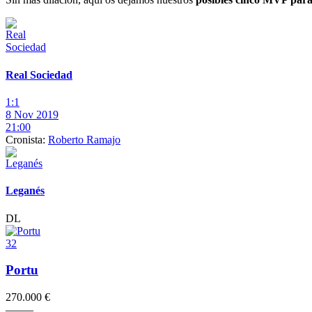
Real Sociedad
1:1
8 Nov 2019
21:00
Cronista:
Roberto Ramajo
Leganés
DL
32
Portu
270.000 €
–
–
–
–
–