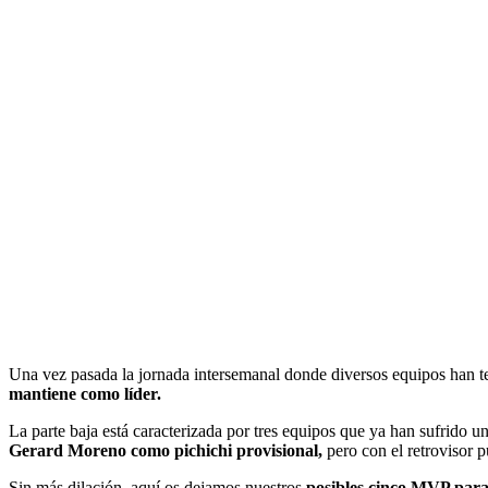
Una vez pasada la jornada intersemanal donde diversos equipos han 
mantiene como líder.
La parte baja está caracterizada por tres equipos que ya han sufrido 
Gerard Moreno como pichichi provisional,
pero con el retrovisor
Sin más dilación, aquí os dejamos nuestros
posibles cinco MVP para