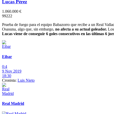
Lucas Pérez
1.060.000 €
9
9
2
2
2
Prueba de fuego para el equipo Babazorro que recibe a un Real Valladol
Osasuna, algo que, sin embargo,
no afecta a su actual goleador.
Los
Lucas viene de conseguir 6 goles consecutivos en las últimas 6 jo
Eibar
0:4
9 Nov 2019
18:30
Cronista:
Luis Nieto
Real Madrid