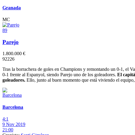
Granada
MC
89
Parejo
1.800.000 €
9
2
2
2
6
Tras la borrachera de goles en Champions y remontando un 0-1, el Va
0-1 frente al Espanyol, siendo Parejo uno de los goleadores.
El capitá
goleadores.
Ello, junto al buen momento que está viviendo el equipo,
Barcelona
4:1
9 Nov 2019
21:00