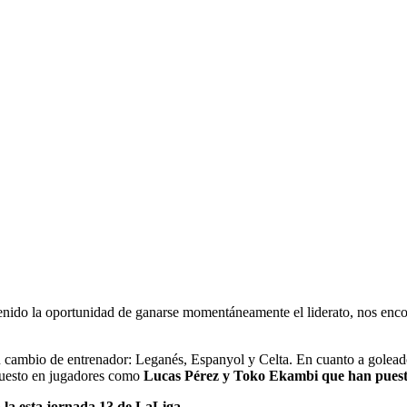
tenido la oportunidad de ganarse momentáneamente el liderato, nos en
un cambio de entrenador: Leganés, Espanyol y Celta. En cuanto a goleado
 puesto en jugadores como
Lucas Pérez y Toko Ekambi que han puesto 
 la esta jornada 13 de LaLiga.