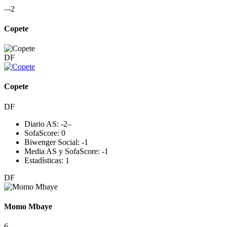
–
-2
Copete
DF
Copete
DF
Diario AS:
-2
–
SofaScore:
0
Biwenger Social:
-1
Media AS y SofaScore:
-1
Estadísticas:
1
DF
Momo Mbaye
6