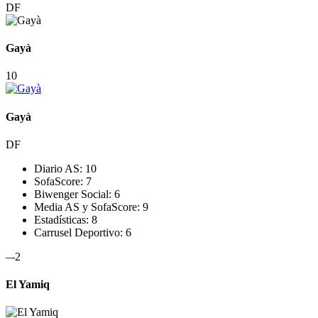
DF
Gayà
10
Gayà
DF
Diario AS:
10
SofaScore:
7
Biwenger Social:
6
Media AS y SofaScore:
9
Estadísticas:
8
Carrusel Deportivo:
6
–
-2
El Yamiq