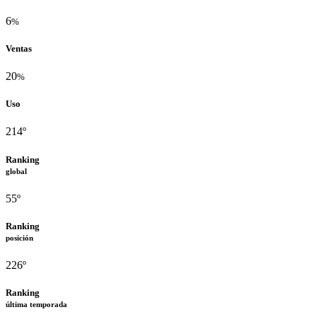
6
%
Ventas
20
%
Uso
214º
Ranking
global
55º
Ranking
posición
226º
Ranking
última temporada