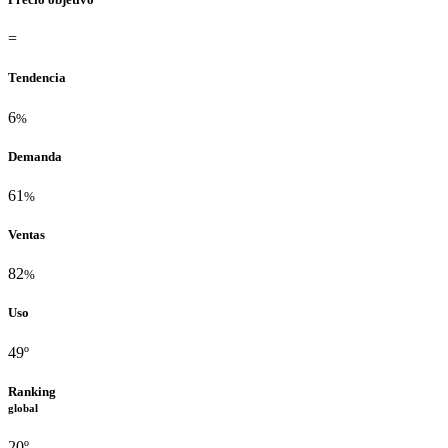
=
Tendencia
6
%
Demanda
61
%
Ventas
82
%
Uso
49º
Ranking
global
20º