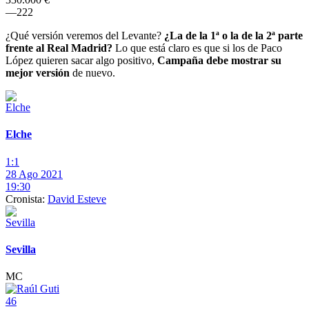
–
–
2
2
2
¿Qué versión veremos del Levante?
¿La de la 1ª o la de la 2ª parte
frente al Real Madrid?
Lo que está claro es que si los de Paco
López quieren sacar algo positivo,
Campaña debe mostrar su
mejor versión
de nuevo.
Elche
1:1
28 Ago 2021
19:30
Cronista:
David Esteve
Sevilla
MC
46