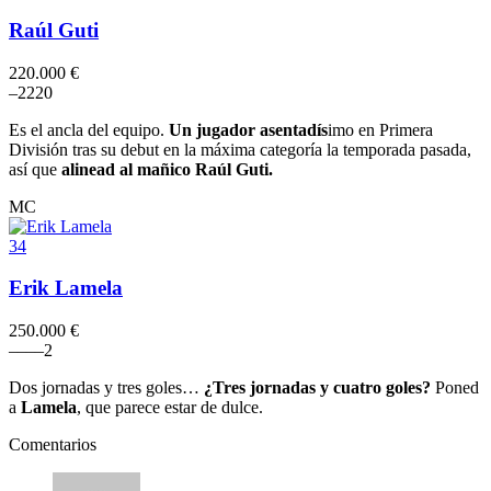
Raúl Guti
220.000 €
–
2
2
2
0
Es el ancla del equipo.
Un jugador asentadís
imo en Primera
División tras su debut en la máxima categoría la temporada pasada,
así que
alinead al mañico Raúl Guti.
MC
34
Erik Lamela
250.000 €
–
–
–
–
2
Dos jornadas y tres goles…
¿Tres jornadas y cuatro goles?
Poned
a
Lamela
, que parece estar de dulce.
Comentarios