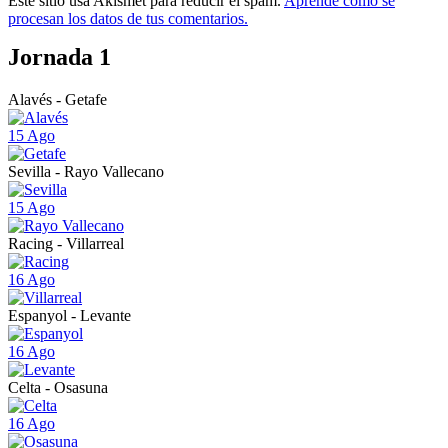
Este sitio usa Akismet para reducir el spam.
Aprende cómo se
procesan los datos de tus comentarios.
Jornada 1
Alavés - Getafe
15 Ago
Sevilla - Rayo Vallecano
15 Ago
Racing - Villarreal
16 Ago
Espanyol - Levante
16 Ago
Celta - Osasuna
16 Ago