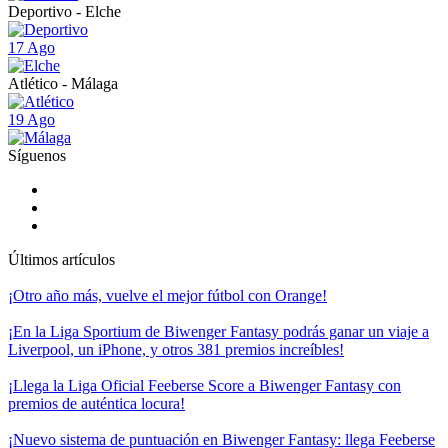
Deportivo - Elche
17 Ago
Atlético - Málaga
19 Ago
Síguenos
Últimos artículos
¡Otro año más, vuelve el mejor fútbol con Orange!
¡En la Liga Sportium de Biwenger Fantasy podrás ganar un viaje a
Liverpool, un iPhone, y otros 381 premios increíbles!
¡Llega la Liga Oficial Feeberse Score a Biwenger Fantasy con
premios de auténtica locura!
¡Nuevo sistema de puntuación en Biwenger Fantasy: llega Feeberse