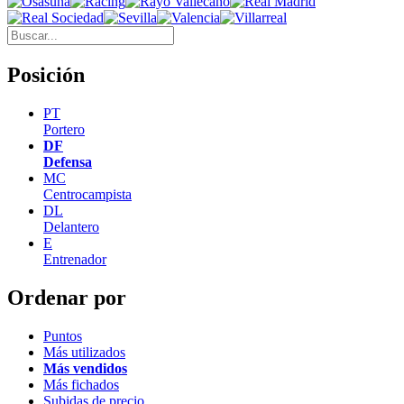
Posición
PT
Portero
DF
Defensa
MC
Centrocampista
DL
Delantero
E
Entrenador
Ordenar por
Puntos
Más utilizados
Más vendidos
Más fichados
Subidas de precio