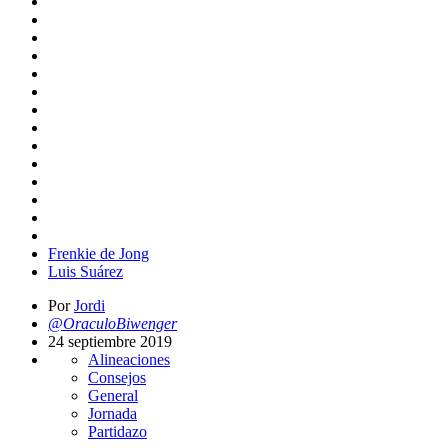
Frenkie de Jong
Luis Suárez
Por
Jordi
@OraculoBiwenger
24 septiembre 2019
Alineaciones
Consejos
General
Jornada
Partidazo