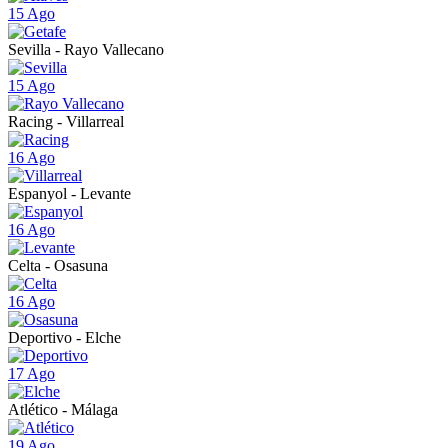
15 Ago
Sevilla - Rayo Vallecano
15 Ago
Racing - Villarreal
16 Ago
Espanyol - Levante
16 Ago
Celta - Osasuna
16 Ago
Deportivo - Elche
17 Ago
Atlético - Málaga
19 Ago