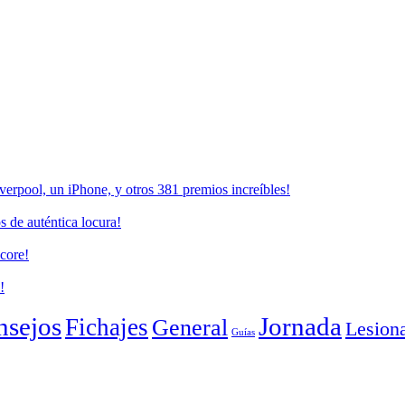
erpool, un iPhone, y otros 381 premios increíbles!
 de auténtica locura!
core!
!
nsejos
Jornada
Fichajes
General
Lesion
Guías