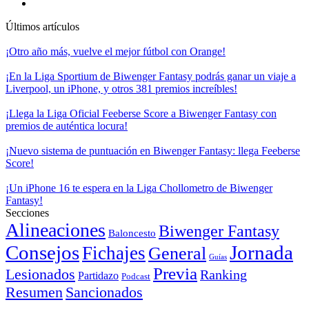
Últimos artículos
¡Otro año más, vuelve el mejor fútbol con Orange!
¡En la Liga Sportium de Biwenger Fantasy podrás ganar un viaje a
Liverpool, un iPhone, y otros 381 premios increíbles!
¡Llega la Liga Oficial Feeberse Score a Biwenger Fantasy con
premios de auténtica locura!
¡Nuevo sistema de puntuación en Biwenger Fantasy: llega Feeberse
Score!
¡Un iPhone 16 te espera en la Liga Chollometro de Biwenger
Fantasy!
Secciones
Alineaciones
Biwenger Fantasy
Baloncesto
Consejos
Jornada
Fichajes
General
Guías
Previa
Lesionados
Ranking
Partidazo
Podcast
Resumen
Sancionados