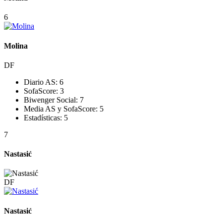
6
Molina
DF
Diario AS:
6
SofaScore:
3
Biwenger Social:
7
Media AS y SofaScore:
5
Estadísticas:
5
7
Nastasić
DF
Nastasić