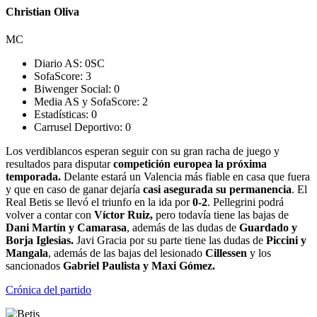
Christian Oliva
MC
Diario AS:
0
SC
SofaScore:
3
Biwenger Social:
0
Media AS y SofaScore:
2
Estadísticas:
0
Carrusel Deportivo:
0
Los verdiblancos esperan seguir con su gran racha de juego y
resultados para disputar
competición europea la próxima
temporada.
Delante estará un Valencia más fiable en casa que fuera
y que en caso de ganar dejaría
casi asegurada su permanencia
. El
Real Betis se llevó el triunfo en la ida por
0-2
. Pellegrini podrá
volver a contar con
Víctor Ruiz,
pero todavía tiene las bajas de
Dani Martín y Camarasa
, además de las dudas de
Guardado y
Borja Iglesias.
Javi Gracia por su parte tiene las dudas de
Piccini y
Mangala
, además de las bajas del lesionado
Cillessen
y los
sancionados
Gabriel Paulista y Maxi Gómez.
Crónica del partido