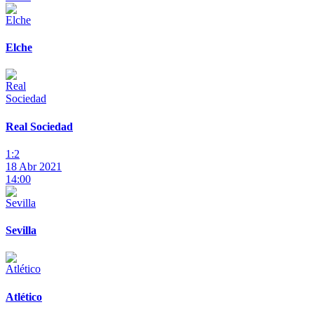
Elche
Real Sociedad
1:2
18 Abr 2021
14:00
Sevilla
Atlético