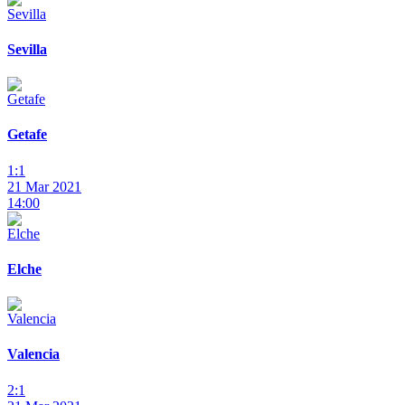
Sevilla
Getafe
1:1
21 Mar 2021
14:00
Elche
Valencia
2:1