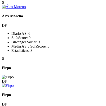
6
Álex Moreno
DF
Diario AS:
6
SofaScore:
0
Biwenger Social:
3
Media AS y SofaScore:
3
Estadísticas:
3
6
Firpo
DF
Firpo
DF