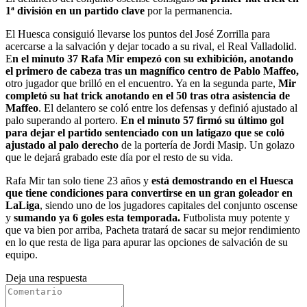
1ª división en un partido clave
por la permanencia.
El Huesca consiguió llevarse los puntos del José Zorrilla para
acercarse a la salvación y dejar tocado a su rival, el Real Valladolid.
E
n el minuto 37 Rafa Mir empezó con su exhibición, anotando
el primero de cabeza tras un magnífico centro de Pablo Maffeo,
otro jugador que brilló en el encuentro. Ya en la segunda parte,
Mir
completó su hat trick anotando en el 50 tras otra asistencia de
Maffeo
. El delantero se coló entre los defensas y definió ajustado al
palo superando al portero.
En el minuto 57 firmó su último gol
para dejar el partido sentenciado con un latigazo que se coló
ajustado al palo derecho
de la portería de Jordi Masip. Un golazo
que le dejará grabado este día por el resto de su vida.
Rafa Mir tan solo tiene 23 años y
está demostrando en el Huesca
que tiene condiciones para convertirse en un gran goleador en
LaLiga
, siendo uno de los jugadores capitales del conjunto oscense
y
sumando ya 6 goles esta temporada.
Futbolista muy potente y
que va bien por arriba, Pacheta tratará de sacar su mejor rendimiento
en lo que resta de liga para apurar las opciones de salvación de su
equipo.
Deja una respuesta