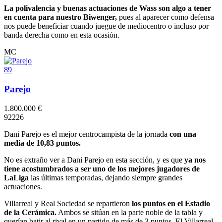
La polivalencia y buenas actuaciones de Wass son algo a tener
en cuenta para nuestro Biwenger,
pues al aparecer como defensa
nos puede beneficiar cuando juegue de mediocentro o incluso por
banda derecha como en esta ocasión.
MC
89
Parejo
1.800.000 €
9
2
2
2
6
Dani Parejo es el mejor centrocampista de la jornada
con una
media de 10,83 puntos.
No es extraño ver a Dani Parejo en esta sección, y es que
ya nos
tiene acostumbrados a ser uno de los mejores jugadores de
LaLiga
las últimas temporadas, dejando siempre grandes
actuaciones.
Villarreal y Real Sociedad se repartieron
los puntos en el Estadio
de la Cerámica.
Ambos se sitúan en la parte noble de la tabla y
querían batir al rival en un partido de más de 3 puntos. El Villarreal