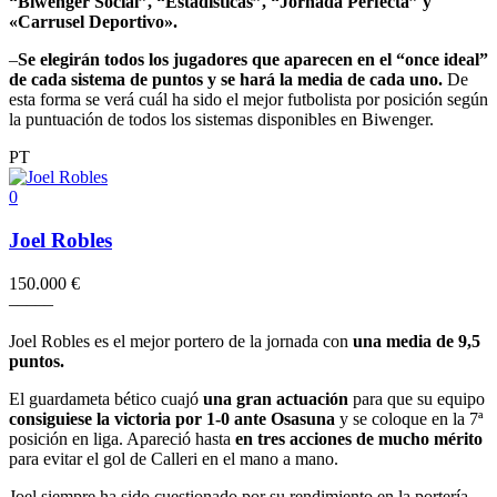
“Biwenger Social”, “Estadísticas”, “Jornada Perfecta” y
«Carrusel Deportivo».
–
Se elegirán todos los jugadores que aparecen en el “once ideal”
de cada sistema de puntos y se hará la media de cada uno.
De
esta forma se verá cuál ha sido el mejor futbolista por posición según
la puntuación de todos los sistemas disponibles en Biwenger.
PT
0
Joel Robles
150.000 €
–
–
–
–
–
Joel Robles es el mejor portero de la jornada con
una media de 9,5
puntos.
El guardameta bético cuajó
una gran actuación
para que su equipo
consiguiese la victoria por 1-0 ante Osasuna
y se coloque en la 7ª
posición en liga. Apareció hasta
en tres acciones de mucho mérito
para evitar el gol de Calleri en el mano a mano.
Joel siempre ha sido cuestionado por su rendimiento en la portería