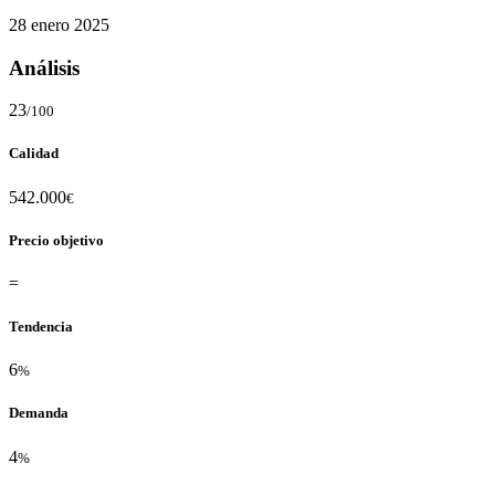
28 enero 2025
Análisis
23
/100
Calidad
542.000
€
Precio objetivo
=
Tendencia
6
%
Demanda
4
%