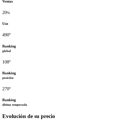
Ventas
20
%
Uso
490º
Ranking
global
108º
Ranking
posición
270º
Ranking
última temporada
Evolución de su precio