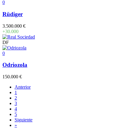
0
Rüdiger
3.500.000 €
+30.000
DF
0
Odriozola
150.000 €
Anterior
1
2
3
4
5
Siguiente
»