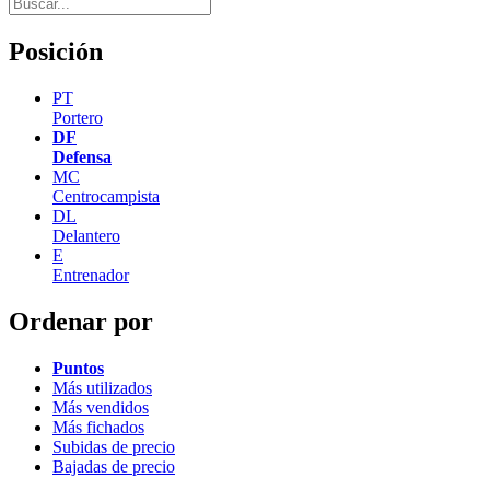
Posición
PT
Portero
DF
Defensa
MC
Centrocampista
DL
Delantero
E
Entrenador
Ordenar por
Puntos
Más utilizados
Más vendidos
Más fichados
Subidas de precio
Bajadas de precio