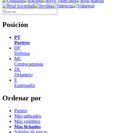
Posición
PT
Portero
DF
Defensa
MC
Centrocampista
DL
Delantero
E
Entrenador
Ordenar por
Puntos
Más utilizados
Más vendidos
Más fichados
Subidas de precio