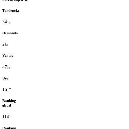
Tendencia
34
%
Demanda
2
%
Ventas
47
%
Uso
161º
Ranking
global
114º
Ranking