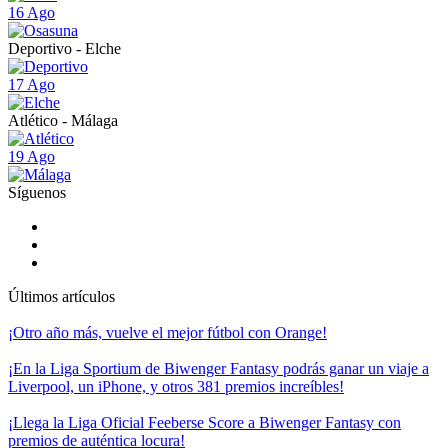
16 Ago
Deportivo - Elche
17 Ago
Atlético - Málaga
19 Ago
Síguenos
Últimos artículos
¡Otro año más, vuelve el mejor fútbol con Orange!
¡En la Liga Sportium de Biwenger Fantasy podrás ganar un viaje a
Liverpool, un iPhone, y otros 381 premios increíbles!
¡Llega la Liga Oficial Feeberse Score a Biwenger Fantasy con
premios de auténtica locura!