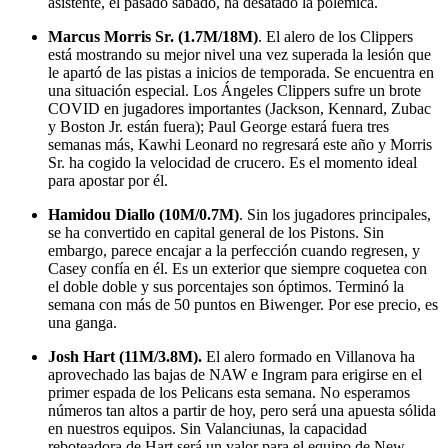
asistente, el pasado sábado, ha desatado la polémica.
Marcus Morris Sr. (1.7M/18M)
. El alero de los Clippers
está mostrando su mejor nivel una vez superada la lesión que
le apartó de las pistas a inicios de temporada. Se encuentra en
una situación especial. Los Ángeles Clippers sufre un brote
COVID en jugadores importantes (Jackson, Kennard, Zubac
y Boston Jr. están fuera); Paul George estará fuera tres
semanas más, Kawhi Leonard no regresará este año y Morris
Sr. ha cogido la velocidad de crucero. Es el momento ideal
para apostar por él.
Hamidou Diallo (10M/0.7M)
. Sin los jugadores principales,
se ha convertido en capital general de los Pistons. Sin
embargo, parece encajar a la perfección cuando regresen, y
Casey confía en él. Es un exterior que siempre coquetea con
el doble doble y sus porcentajes son óptimos. Terminó la
semana con más de 50 puntos en Biwenger. Por ese precio, es
una ganga.
Josh Hart (11M/3.8M).
El alero formado en Villanova ha
aprovechado las bajas de NAW e Ingram para erigirse en el
primer espada de los Pelicans esta semana. No esperamos
números tan altos a partir de hoy, pero será una apuesta sólida
en nuestros equipos. Sin Valanciunas, la capacidad
reboteadora de Hart será un valor para el equipo de New