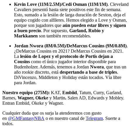
Kevin Love (11M/2.5M)/Cedi Osman
(11M/1M)
. Cleveland
Cavaliers presentó hasta siete positivos este fin de semana.
Esto, sumado a la lesión de larga duración de Sexton, deja el
equipo cogido con alfileres. Hemos elegido a Love y Osman,
porque son jugadores que
aún pueden estar libres y siguen
a buen precio
. Por supuesto,
Garland, Rubio y
Markkanen
son también recomendables.
Jordan Nwora (8M/0.5M)/DeMarcus Cousins
(9M/0.8M)
.
¿DeMarcus Cousins en 2021? DeMarcus Cousins en 2021.
La
lesión de Lopez y el protocolo de Portis dejan a
Cousins
como el único jugador interior disponible para
Budenholzer. Además, tenemos a Jordan
Nwora
, que tras un
año rookie discreto, está
despertando a base de triples
.
DiVincenzo, Middleton y Holiday están tocados. Vía libre
para Jordan.
Nuestro equipo (275M):
KAT,
Embiid
, Tatum, Curry, Garland,
Barnes,
Wagner, Okeke
y Martin
.
Salen AD, Edwards y Mobley.
Entran Embiid, Okeke y Wagner.
Cualquier duda que os surja la atenderemos con gusto
en
@GMFantasyNBA
o en nuestro canal de
Telegram
. Suerte a
todos.