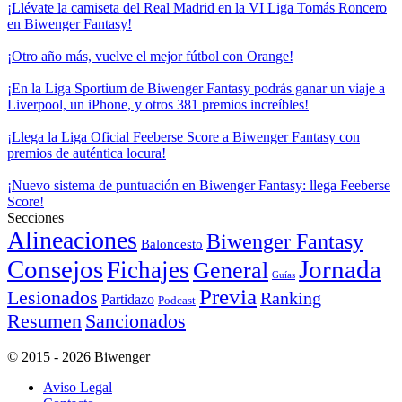
¡Llévate la camiseta del Real Madrid en la VI Liga Tomás Roncero
en Biwenger Fantasy!
¡Otro año más, vuelve el mejor fútbol con Orange!
¡En la Liga Sportium de Biwenger Fantasy podrás ganar un viaje a
Liverpool, un iPhone, y otros 381 premios increíbles!
¡Llega la Liga Oficial Feeberse Score a Biwenger Fantasy con
premios de auténtica locura!
¡Nuevo sistema de puntuación en Biwenger Fantasy: llega Feeberse
Score!
Secciones
Alineaciones
Biwenger Fantasy
Baloncesto
Consejos
Jornada
Fichajes
General
Guías
Previa
Lesionados
Ranking
Partidazo
Podcast
Resumen
Sancionados
© 2015 - 2026 Biwenger
Aviso Legal