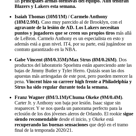
las
principales armas ofensivas del equipo.
Aún tendrán
Blazers y Lakers esta semana.
Isaiah Thomas (10M/1M) / Carmelo Anthony
(18M/2.9M)
. Caso muy parecido al de Brooklyn, con el
agravante de la lesión de AD. Los Lakers necesitan
puntos y jugadores que se creen sus propios tiros
más allá
de LeBron. Carmelo Anthony es un especialista en esto y
además está a gran nivel. IT4, por su parte, está jugándose un
contrato garantizado en la NBA.
Gabe Vincent (8M/0.35M)/Max Strus (8M/0.26M)
. Dos
productos del laboratorio Spoelstra están apareciendo ante las
bajas de Jimmy Butler y Tyler Herro. Quizás sean las dos
apuestas más arriesgadas de este post, pero pueden merecer la
pena.
Vincent hizo su carreer high frente a Philadelphia y
Strus ha sido regular durante toda la semana.
Franz Wagner (8M/3.1M)/Chuma Okeke
(9M/0.4M)
.
Carter Jr. y Anthony son baja por lesión. Isaac sigue sin
reaparecer. Y se nos queda un panorama perfecto para la
eclosión de los dos jóvenes aleros de Orlando. El rookie
sigue
siendo recomendable
desde el inicio, y Okeke está
recuperando las buenas sensaciones
que dejó en el tramo
final de la temporada 2020/21.