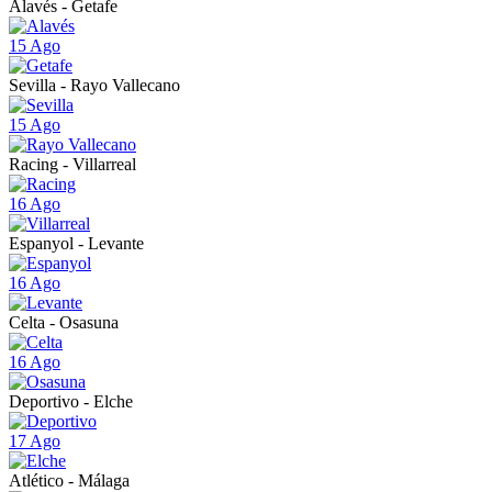
Alavés - Getafe
15 Ago
Sevilla - Rayo Vallecano
15 Ago
Racing - Villarreal
16 Ago
Espanyol - Levante
16 Ago
Celta - Osasuna
16 Ago
Deportivo - Elche
17 Ago
Atlético - Málaga