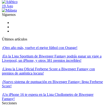
19 Ago
Síguenos
Últimos artículos
¡Otro año más, vuelve el mejor fútbol con Orange!
¡En la Liga Sportium de Biwenger Fantasy podrás ganar un viaje a
Liverpool, un iPhone, y otros 381 premios increíbles!
¡Llega la Liga Oficial Feeberse Score a Biwenger Fantasy con
premios de auténtica locura!
¡Nuevo sistema de puntuación en Biwenger Fantasy: llega Feeberse
Score!
¡Un iPhone 16 te espera en la Liga Chollometro de Biwenger
Fantasy!
Secciones