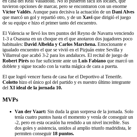
en casa del Real Valladolid. No lo pusieron fácil los locales, que
tuvieron opciones de marcar, pero se encontraron con un enorme
Víctor Valdés
. Aunque para decisiva la actuación de un
Dani Alves
que marcó un gol y repartió otro, y de un
Xavi
que dirigió el juego
de su equipo e hizo el primer tanto del encuentro.
El Valencia se llevó los tres puntos del Reyno de Navarra venciendo
1-3 a Osasuna en un choque en el que anotaron dos jugadores poco
habituales:
David Albelda y Carlos Marchena.
Emocionante e
igualado encuentro el que se vivió en el Pizjuán entre Sevilla y
Villarreal que acabó 3-2 para los andaluces. El recital de juego de
Robert Pirés
no fue suficiente ante un
Luis Fabiano
que marcó un
doblete y sigue tocado con la varita mágica de cara a puerta.
El que logró vencer fuera de casa fue el Deportivo al Tenerife.
Colotto
hizo el único gol del partido y es nuestro último integrante
del
XI ideal de la jornada 10.
MVPs
Van der Vaart:
Sin duda la gran sorpresa de la jornada. Solo
tenía cuatro puntos hasta el momento y venía de conseguir un
-2, pero en esta ocasión ha rendido a un nivel increíble. Sus
dos goles y asistencia, unidos al amplio triunfo madridista, le
permiten conseguir
18 puntos.