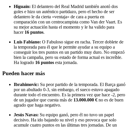
Higuaín:
El delantero del Real Madrid también anotó dos
goles e hizo un auténtico partidazo, pero el hecho de ser
delantero le da cierta «ventaja» de cara a puerta en
comparación con un centrocampista como Van der Vaart. Es
su mejor actuación hasta el momento y le ha valido para
hacer
16 puntos
.
Luis Fabiano:
O Fabuloso sigue en racha. Tercer doblete de
la temporada para él que le permite ayudar a su equipo a
conseguir los tres puntos en un partido muy duro. No empezó
bien la campaña, pero su estado de forma actual es increíble.
Ha logrado
16 puntos
esta jornada.
Pueden hacer más
Ibrahimovic:
Su peor partido de la temporada. El Barça ganó
por un abultado 0-3, sin embargo, el sueco estuvo apagado
durante todo el encuentro. Es la primera vez que hace -2, pero
de un jugador que cuesta más de
13.000.000 €
no es de buen
agrado que haga negativo.
Jesús Navas:
Su equipo ganó, pero él no tuvo un papel
decisivo. Ha ido bajando su nivel y eso provoca que solo
acumule cuatro puntos en las últimas tres jornadas. De un