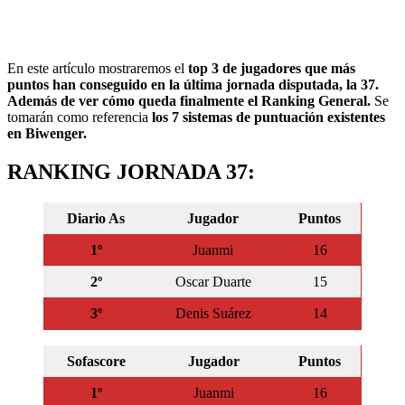
En este artículo mostraremos el
top 3 de jugadores que más
puntos han conseguido en la última jornada disputada, la 37.
Además de ver cómo queda finalmente el Ranking General.
Se
tomarán como referencia
los 7 sistemas de puntuación existentes
en Biwenger.
RANKING JORNADA 37:
Diario As
Jugador
Puntos
1º
Juanmi
16
2º
Oscar Duarte
15
3º
Denis Suárez
14
Sofascore
Jugador
Puntos
1º
Juanmi
16