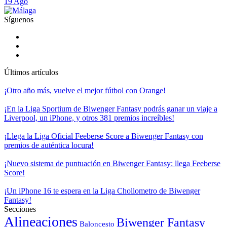
19 Ago
Síguenos
Últimos artículos
¡Otro año más, vuelve el mejor fútbol con Orange!
¡En la Liga Sportium de Biwenger Fantasy podrás ganar un viaje a
Liverpool, un iPhone, y otros 381 premios increíbles!
¡Llega la Liga Oficial Feeberse Score a Biwenger Fantasy con
premios de auténtica locura!
¡Nuevo sistema de puntuación en Biwenger Fantasy: llega Feeberse
Score!
¡Un iPhone 16 te espera en la Liga Chollometro de Biwenger
Fantasy!
Secciones
Alineaciones
Biwenger Fantasy
Baloncesto