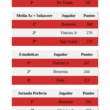
3º
De Tomás
245
Media As + Sofascore
Jugador
Puntos
1º
Benzema
308
2º
Vinicius Jr
276
3º
Iago Aspas
270
Estadísticas
Jugador
Puntos
1º
Vinicius Jr
247
2º
Benzema
244
3º
Fekir
222
Jornada Perfecta
Jugador
Puntos
1º
Benzema
291