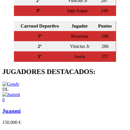
2º
Vinicius Jr
287
3º
Iago Aspas
249
Carrusel Deportivo
Jugador
Puntos
1º
Benzema
288
2º
Vinicius Jr
286
3º
Joselu
257
JUGADORES DESTACADOS:
DL
0
Juanmi
150.000 €