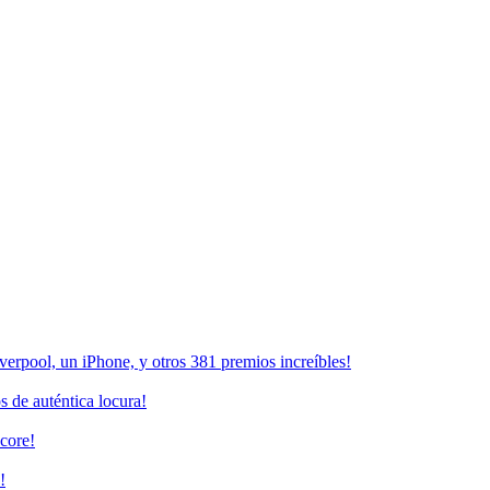
erpool, un iPhone, y otros 381 premios increíbles!
 de auténtica locura!
core!
!