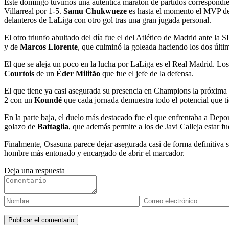
Este domingo tuvimos una auténtica maratón de partidos correspondien
Villarreal por 1-5.
Samu Chukwueze
es hasta el momento el MVP de la
delanteros de LaLiga con otro gol tras una gran jugada personal.
El otro triunfo abultado del día fue el del Atlético de Madrid ante la S
y de
Marcos Llorente
, que culminó la goleada haciendo los dos últi
El que se aleja un poco en la lucha por LaLiga es el Real Madrid. Los 
Courtois
de un
Éder Militão
que fue el jefe de la defensa.
El que tiene ya casi asegurada su presencia en Champions la próxima te
2 con un
Koundé
que cada jornada demuestra todo el potencial que t
En la parte baja, el duelo más destacado fue el que enfrentaba a Depor
golazo de
Battaglia
, que además permite a los de Javi Calleja estar
Finalmente, Osasuna parece dejar asegurada casi de forma definitiva s
hombre más entonado y encargado de abrir el marcador.
Deja una respuesta