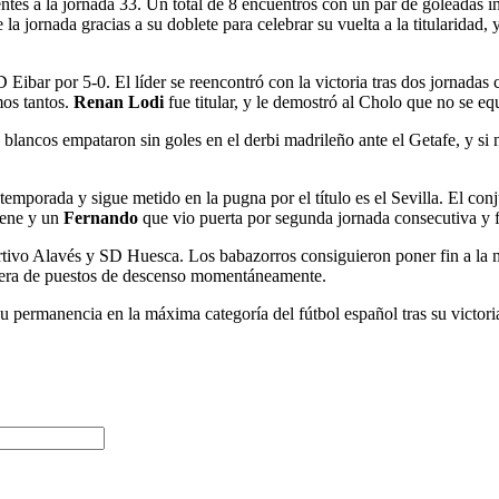
tes a la jornada 33. Un total de 8 encuentros con un par de goleadas i
 jornada gracias a su doblete para celebrar su vuelta a la titularidad, 
D Eibar por 5-0. El líder se reencontró con la victoria tras dos jornadas
mos tantos.
Renan Lodi
fue titular, y le demostró al Cholo que no se 
blancos empataron sin goles en el derbi madrileño ante el Getafe, y si 
mporada y sigue metido en la pugna por el título es el Sevilla. El conj
iene y un
Fernando
que vio puerta por segunda jornada consecutiva y f
tivo Alavés y SD Huesca. Los babazorros consiguieron poner fin a la mal
 fuera de puestos de descenso momentáneamente.
u permanencia en la máxima categoría del fútbol español tras su victori